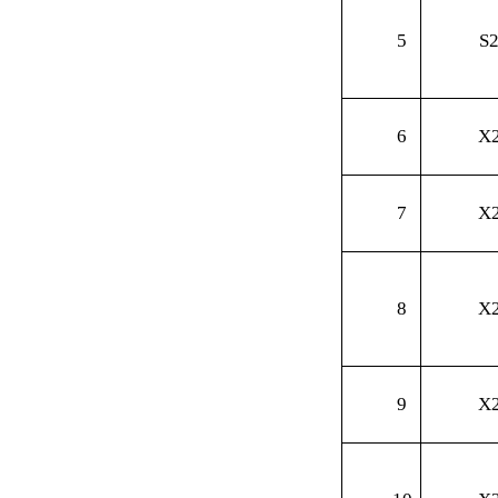
5
S
6
X
7
X
8
X
9
X