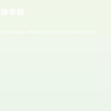
创业
科研服务
产教融合
交流合作
校友会
米粉产业学院