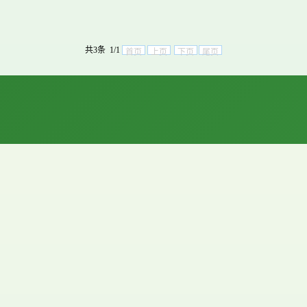
共3条 1/1
首页
上页
下页
尾页